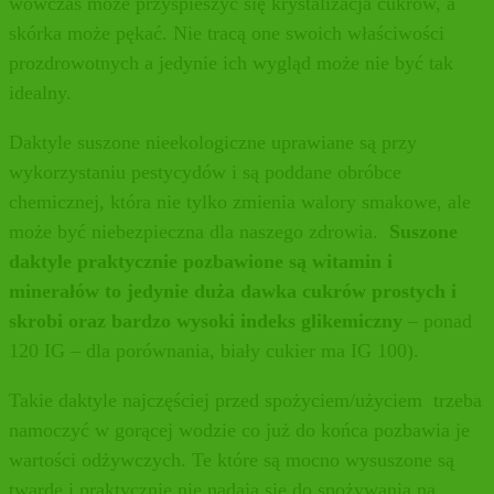
wówczas może przyspieszyć się krystalizacja cukrów, a
skórka może pękać. Nie tracą one swoich właściwości
prozdrowotnych a jedynie ich wygląd może nie być tak
idealny.
Daktyle suszone nieekologiczne uprawiane są przy
wykorzystaniu pestycydów i są poddane obróbce
chemicznej, która nie tylko zmienia walory smakowe, ale
może być niebezpieczna dla naszego zdrowia.
Suszone
daktyle praktycznie pozbawione są witamin i
minerałów to jedynie duża dawka cukrów prostych i
skrobi oraz bardzo wysoki indeks glikemiczny
– ponad
120 IG – dla porównania, biały cukier ma IG 100).
Takie daktyle najczęściej przed spożyciem/użyciem trzeba
namoczyć w gorącej wodzie co już do końca pozbawia je
wartości odżywczych. Te które są mocno wysuszone są
twarde i praktycznie nie nadają się do spożywania na