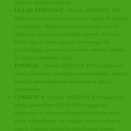
dłużej w idealnej kondycji.
UKŁAD NERWOWY –
Świeże MEDJOOL BIO
dzięki zawartości potasu i witamin z grupy B działają
uspokajająco. Daktyle zawierają taurynę – jest to
substancja, która przeciwdziała depresji. Wszyscy,
którzy żyją w stanie napięcia nerwowego lub
psychicznego, powinny koniecznie wdrożyć daktyle
do swojej codziennej diety.
ENERGIA –
Świeże MEDJOOL BIO to bogactwo
cukrów które daje porządny zastrzyk energii. Daktyle
są od lat obowiązkowym elementem w diecie
sportowców.
CUKRZYCA –
Świeże MEDJOOL BIO mają niski
indeks glikemiczny (IG 43-54)* i mogą być
spożywane w zdrowej zbilansowanej diecie przez
osoby odchudzające się, a także osoby z cukrzycą
typu 2. Jedzenie świeżych daktyli może istotnie