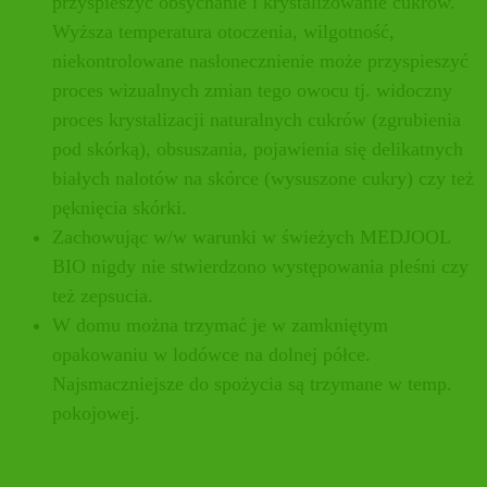
przyspieszyć obsychanie i krystalizowanie cukrów.
Wyższa temperatura otoczenia, wilgotność,
niekontrolowane nasłonecznienie może przyspieszyć
proces wizualnych zmian tego owocu tj. widoczny
proces krystalizacji naturalnych cukrów (zgrubienia
pod skórką), obsuszania, pojawienia się delikatnych
białych nalotów na skórce (wysuszone cukry) czy też
pęknięcia skórki.
Zachowując w/w warunki w świeżych MEDJOOL
BIO nigdy nie stwierdzono występowania pleśni czy
też zepsucia.
W domu można trzymać je w zamkniętym
opakowaniu w lodówce na dolnej półce.
Najsmaczniejsze do spożycia są trzymane w temp.
pokojowej.