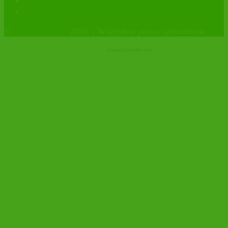
instagram
Sklep firmowy
©
OrganicHouse
2026. | Wszystkie prawa zastrzeżone
yogaaccessories.com