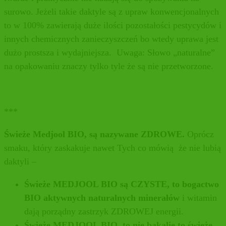
surowo. Jeżeli takie daktyle są z upraw konwencjonalnych
to w 100% zawierają duże ilości pozostałości pestycydów i
innych chemicznych zanieczyszczeń bo wtedy uprawa jest
dużo prostsza i wydajniejsza. Uwaga: Słowo „naturalne”
na opakowaniu znaczy tylko tyle że są nie przetworzone.
***
Świeże Medjool BIO, są nazywane ZDROWE.
Oprócz
smaku, który zaskakuje nawet Tych co mówią że nie lubią
daktyli –
Świeże MEDJOOL BIO są CZYSTE, to bogactwo
BIO aktywnych naturalnych minerałów
i witamin
dają porządny zastrzyk ZDROWEJ energii.
Świeże MEDJOOL BIO, to nie bakalie to świeże