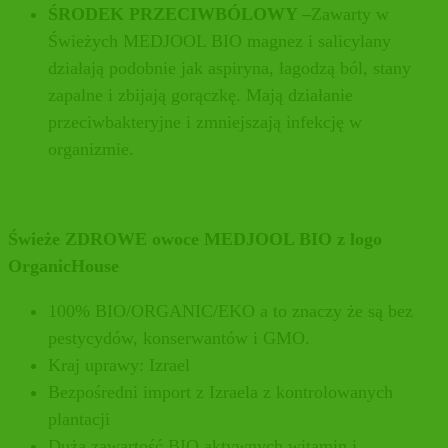
ŚRODEK PRZECIWBÓLOWY –
Zawarty w
Świeżych MEDJOOL BIO magnez i salicylany
działają podobnie jak aspiryna, łagodzą ból, stany
zapalne i zbijają gorączkę. Mają działanie
przeciwbakteryjne i zmniejszają infekcję w
organizmie.
Świeże ZDROWE owoce MEDJOOL BIO z logo
OrganicHouse
100% BIO/ORGANIC/EKO a to znaczy że są bez
pestycydów, konserwantów i GMO.
Kraj uprawy: Izrael
Bezpośredni import z Izraela z kontrolowanych
plantacji
Duża zawartość BIO aktywnych witamin i