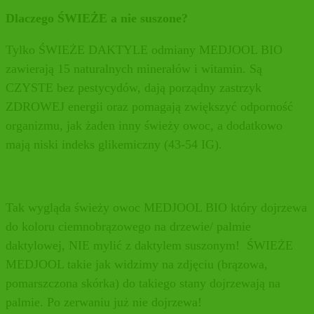
Dlaczego ŚWIEŻE a nie suszone?
Tylko ŚWIEŻE DAKTYLE odmiany MEDJOOL BIO
zawierają 15 naturalnych minerałów i witamin. Są
CZYSTE bez pestycydów, dają porządny zastrzyk
ZDROWEJ energii oraz pomagają zwiększyć odporność
organizmu, jak żaden inny świeży owoc, a dodatkowo
mają niski indeks glikemiczny (43-54 IG).
Tak wygląda świeży owoc MEDJOOL BIO który dojrzewa
do koloru ciemnobrązowego na drzewie/ palmie
daktylowej, NIE mylić z daktylem suszonym! ŚWIEŻE
MEDJOOL takie jak widzimy na zdjęciu (brązowa,
pomarszczona skórka) do takiego stany dojrzewają na
palmie. Po zerwaniu już nie dojrzewa!