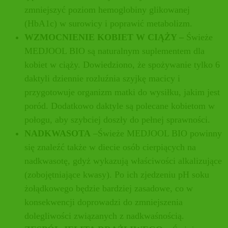
zmniejszyć poziom hemoglobiny glikowanej
(HbA1c) w surowicy i poprawić metabolizm.
WZMOCNIENIE KOBIET W CIĄŻY –
Świeże
MEDJOOL BIO są naturalnym suplementem dla
kobiet w ciąży. Dowiedziono, że spożywanie tylko 6
daktyli dziennie rozluźnia szyjkę macicy i
przygotowuje organizm matki do wysiłku, jakim jest
poród. Dodatkowo daktyle są polecane kobietom w
połogu, aby szybciej doszły do pełnej sprawności.
NADKWASOTA
–Świeże MEDJOOL BIO powinny
się znaleźć także w diecie osób cierpiących na
nadkwasotę, gdyż wykazują właściwości alkalizujące
(zobojętniające kwasy). Po ich zjedzeniu pH soku
żołądkowego będzie bardziej zasadowe, co w
konsekwencji doprowadzi do zmniejszenia
dolegliwości związanych z nadkwaśnością.