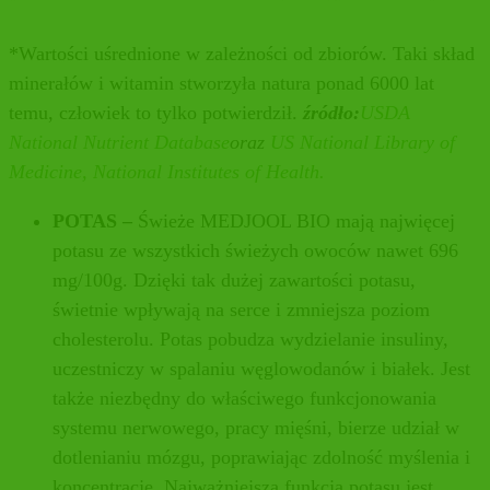
*Wartości uśrednione w zależności od zbiorów. Taki skład
minerałów i witamin stworzyła natura ponad 6000 lat
temu, człowiek to tylko potwierdził.
źródło:
USDA
National Nutrient Database
oraz
US National Library of
Medicine, National Institutes of Health.
POTAS –
Świeże MEDJOOL BIO mają najwięcej
potasu ze wszystkich świeżych owoców nawet 696
mg/100g. Dzięki tak dużej zawartości potasu,
świetnie wpływają na serce i zmniejsza poziom
cholesterolu. Potas pobudza wydzielanie insuliny,
uczestniczy w spalaniu węglowodanów i białek. Jest
także niezbędny do właściwego funkcjonowania
systemu nerwowego, pracy mięśni, bierze udział w
dotlenianiu mózgu, poprawiając zdolność myślenia i
koncentrację. Najważniejszą funkcją potasu jest