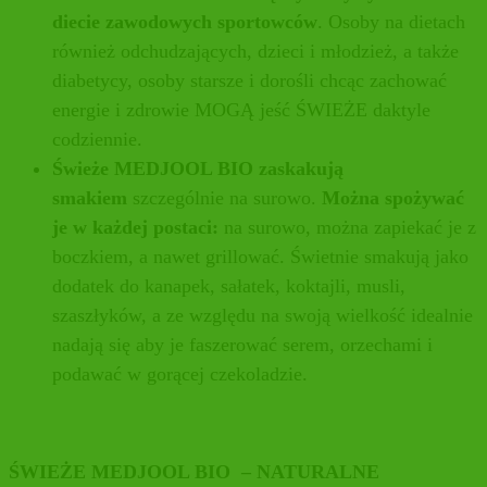
diecie zawodowych sportowców
. Osoby na dietach
również odchudzających, dzieci i młodzież, a także
diabetycy, osoby starsze i dorośli chcąc zachować
energie i zdrowie MOGĄ jeść ŚWIEŻE daktyle
codziennie.
Świeże MEDJOOL BIO zaskakują
smakiem
szczególnie na surowo.
Można spożywać
je w każdej postaci:
na surowo, można zapiekać je z
boczkiem, a nawet grillować. Świetnie smakują jako
dodatek do kanapek, sałatek, koktajli, musli,
szaszłyków, a ze względu na swoją wielkość idealnie
nadają się aby je faszerować serem, orzechami i
podawać w gorącej czekoladzie.
ŚWIEŻE MEDJOOL BIO
– NATURALNE