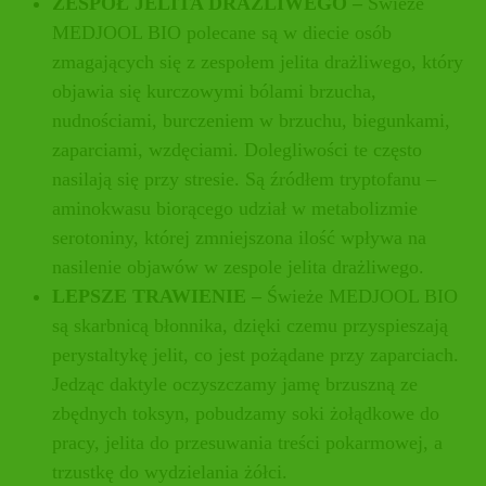
ZESPÓŁ JELITA DRAŻLIWEGO –
Świeże
MEDJOOL BIO polecane są w diecie osób
zmagających się z zespołem jelita drażliwego, który
objawia się kurczowymi bólami brzucha,
nudnościami, burczeniem w brzuchu, biegunkami,
zaparciami, wzdęciami. Dolegliwości te często
nasilają się przy stresie. Są źródłem tryptofanu –
aminokwasu biorącego udział w metabolizmie
serotoniny, której zmniejszona ilość wpływa na
nasilenie objawów w zespole jelita drażliwego.
LEPSZE TRAWIENIE –
Świeże MEDJOOL BIO
są skarbnicą błonnika, dzięki czemu przyspieszają
perystaltykę jelit, co jest pożądane przy zaparciach.
Jedząc daktyle oczyszczamy jamę brzuszną ze
zbędnych toksyn, pobudzamy soki żołądkowe do
pracy, jelita do przesuwania treści pokarmowej, a
trzustkę do wydzielania żółci.