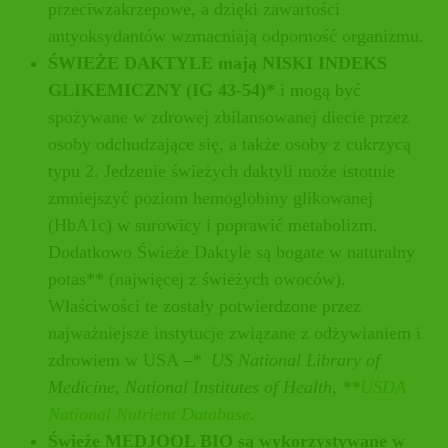
przeciwzakrzepowe, a dzięki zawartości
antyoksydantów wzmacniają odporność organizmu.
ŚWIEŻE DAKTYLE mają NISKI INDEKS
GLIKEMICZNY (IG 43-54)*
i mogą być
spożywane w zdrowej zbilansowanej diecie przez
osoby odchudzające się, a także osoby z cukrzycą
typu 2. Jedzenie świeżych daktyli może istotnie
zmniejszyć poziom hemoglobiny glikowanej
(HbA1c) w surowicy i poprawić metabolizm.
Dodatkowo Świeże Daktyle są bogate w naturalny
potas** (najwięcej z świeżych owoców).
Właściwości te zostały potwierdzone przez
najważniejsze instytucje związane z odżywianiem i
zdrowiem w USA –
*
US National Library of
Medicine, National Institutes of Health, **
USDA
National Nutrient Database
.
Świeże MEDJOOL BIO są wykorzystywane w