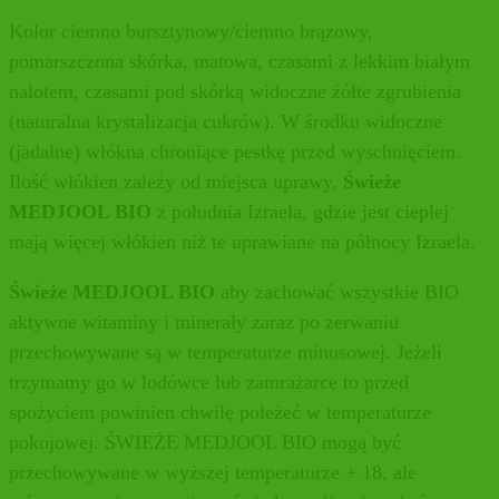
Kolor ciemno bursztynowy/ciemno brązowy,
pomarszczona skórka, matowa, czasami z lekkim białym
nalotem, czasami pod skórką widoczne żółte zgrubienia
(naturalna krystalizacja cukrów). W środku widoczne
(jadalne) włókna chroniące pestkę przed wyschnięciem.
Ilość włókien zależy od miejsca uprawy.
Świeże
MEDJOOL BIO
z południa Izraela, gdzie jest cieplej
mają więcej włókien niż te uprawiane na północy Izraela.
Świeże MEDJOOL BIO
aby zachować wszystkie BIO
aktywne witaminy i minerały zaraz po zerwaniu
przechowywane są w temperaturze minusowej. Jeżeli
trzymamy go w lodówce lub zamrażarce to przed
spożyciem powinien chwilę poleżeć w temperaturze
pokojowej. ŚWIEŻE MEDJOOL BIO mogą być
przechowywane w wyższej temperaturze + 18, ale