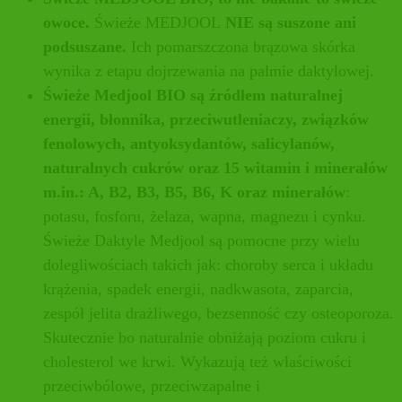
owoce.
Świeże MEDJOOL
NIE są suszone ani
podsuszane.
Ich pomarszczona brązowa skórka
wynika z etapu dojrzewania na palmie daktylowej.
Świeże Medjool BIO są źródłem naturalnej
energii, błonnika, przeciwutleniaczy, związków
fenolowych, antyoksydantów, salicylanów,
naturalnych cukrów oraz 15 witamin i minerałów
m.in.: A, B2, B3, B5, B6, K oraz minerałów
:
potasu, fosforu, żelaza, wapna, magnezu i cynku.
Świeże Daktyle Medjool są pomocne przy wielu
dolegliwościach takich jak: choroby serca i układu
krążenia, spadek energii, nadkwasota, zaparcia,
zespół jelita drażliwego, bezsenność czy osteoporoza.
Skutecznie bo naturalnie obniżają poziom cukru i
cholesterol we krwi. Wykazują też właściwości
przeciwbólowe, przeciwzapalne i