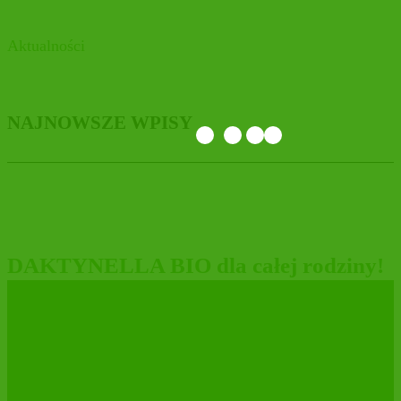
Aktualności
NAJNOWSZE WPISY
DAKTYNELLA BIO dla całej rodziny!
MARYSIEŃKA pieszczotliwie znaczy
MOLLY❤️