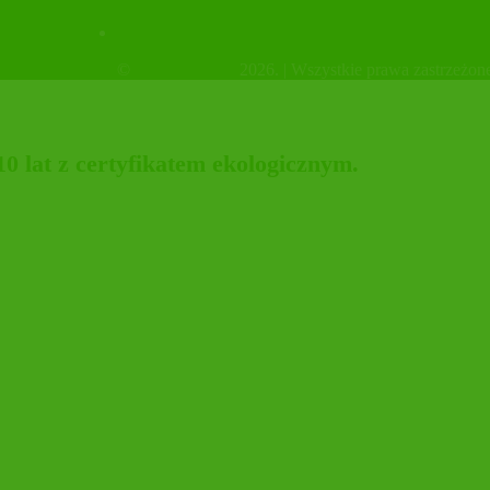
Sklep firmowy
tykiecie!
©
OrganicHouse
2026. | Wszystkie prawa zastrzeżon
 lat z certyfikatem ekologicznym.