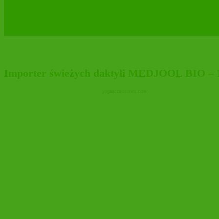
ŚWIEŻE DAKTYLE MEDJOOL BIO w nowej e
Importer świeżych daktyli MEDJOOL BIO – 10
yogaaccessories.com