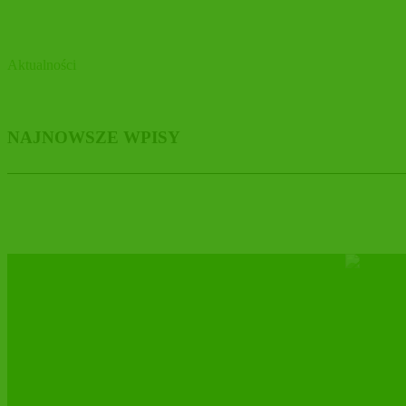
Aktualności
NAJNOWSZE WPISY
DAKTYNELLA BIO dla całej rodziny!
MARYSIEŃKA pieszczotliwie znaczy MOLL