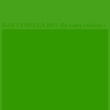
DAKTYNELLA BIO dla całej rodziny!
MARYSIEŃKA pieszczotliwie znaczy
MOLLY❤️
ŚWIEŻE DAKTYLE MEDJOOL BIO
w nowej etykiecie!