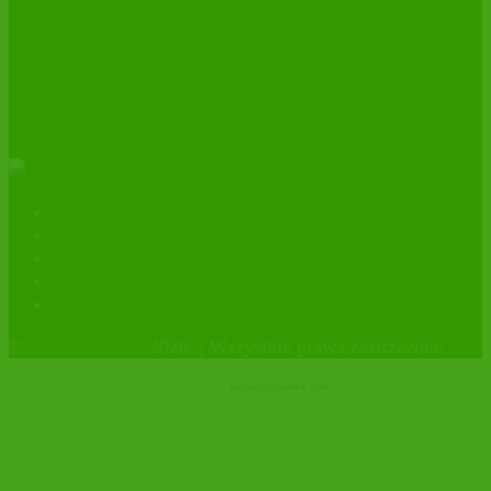
Importer świeżych daktyli MEDJOOL
BIO – 10 lat z certyfikatem
ekologicznym.
Kontakt
Polityka prywatności
facebook
instagram
Sklep firmowy
©
OrganicHouse
2026. | Wszystkie prawa zastrzeżone
yogaaccessories.com