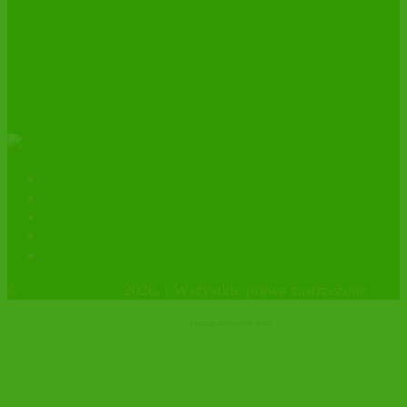
Importer świeżych daktyli MEDJOOL
BIO – 10 lat z certyfikatem
ekologicznym.
Kontakt
Polityka prywatności
facebook
instagram
Sklep firmowy
©
OrganicHouse
2026. | Wszystkie prawa zastrzeżone
yogaaccessories.com