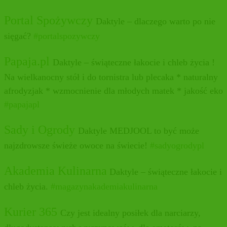
Portal Spożywczy
Daktyle
– dlaczego warto po nie
sięgać?
#
portalspozywczy
Papaja.pl
Daktyle
– świąteczne łakocie i chleb życia !
Na wielkanocny stół i do tornistra lub plecaka * naturalny
afrodyzjak * wzmocnienie dla młodych matek * jakość eko
#
papajapl
Sady i Ogrody
Daktyle MEDJOOL to być może
najzdrowsze świeże owoce na świecie!
#
sadyogrodypl
Akademia Kulinarna
Daktyle
– świąteczne łakocie i
chleb życia.
#
magazynakademiakulinarna
Kurier 365
Czy jest idealny posiłek dla narciarzy,