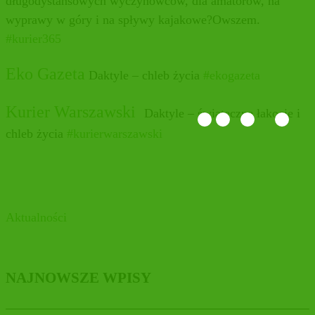
długodystansowych wyczynowców, dla amatorów, na
wyprawy w góry i na spływy kajakowe?Owszem.
#
kurier365
Eko Gazeta
Daktyle – chleb życia
#ekogazeta
Kurier Warszawski
Daktyle – świąteczne łakocie i
chleb życia
#kurierwarszawski
Aktualności
NAJNOWSZE WPISY