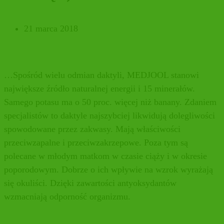
21 marca 2018
…Spośród wielu odmian daktyli, MEDJOOL stanowi
największe źródło naturalnej energii i 15 minerałów.
Samego
potasu
ma o 50 proc. więcej niż banany. Zdaniem
specjalistów to daktyle najszybciej likwidują dolegliwości
spowodowane przez zakwasy. Mają właściwości
przeciwzapalne i przeciwzakrzepowe. Poza tym są
polecane w młodym matkom w czasie ciąży i w okresie
poporodowym. Dobrze o ich wpływie na wzrok wyrażają
się okuliści. Dzięki zawartości
antyoksydantów
wzmacniają
odporność
organizmu.