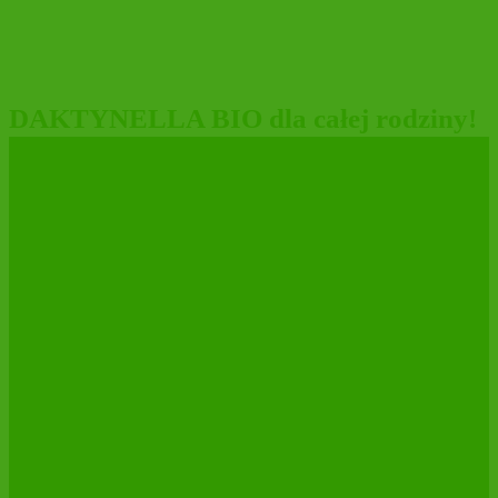
DAKTYNELLA BIO dla całej rodziny!
MARYSIEŃKA pieszczotliwie znaczy
MOLLY❤️
ŚWIEŻE DAKTYLE MEDJOOL BIO
w nowej etykiecie!