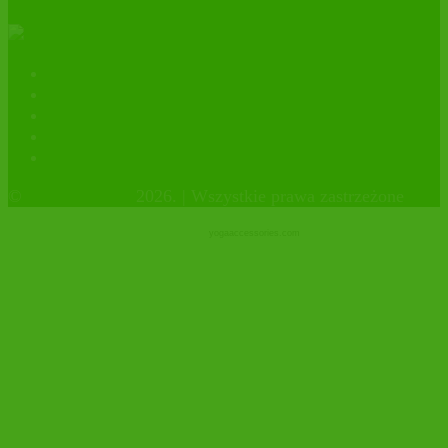
Kontakt
Polityka prywatności
facebook
instagram
Sklep firmowy
©
OrganicHouse
2026. | Wszystkie prawa zastrzeżone
yogaaccessories.com