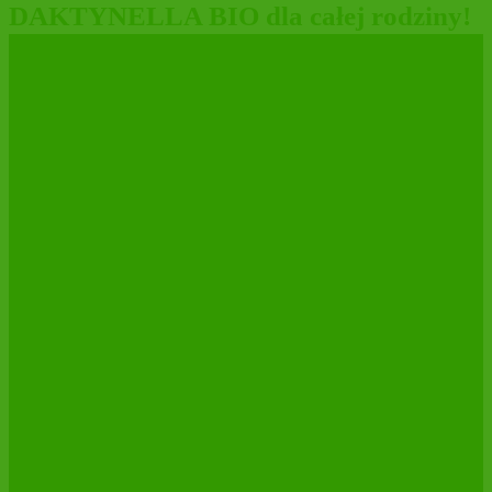
DAKTYNELLA BIO dla całej rodziny!
MARYSIEŃKA pieszczotliwie znaczy
MOLLY❤️
ŚWIEŻE DAKTYLE MEDJOOL BIO
w nowej etykiecie!
Importer świeżych daktyli MEDJOOL
BIO – 10 lat z certyfikatem