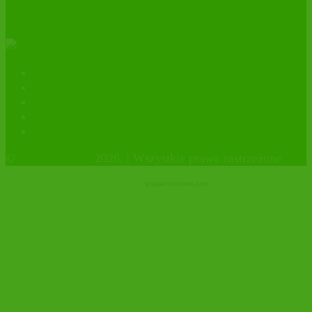
ekologicznym.
Kontakt
Polityka prywatności
facebook
instagram
Sklep firmowy
©
OrganicHouse
2026. | Wszystkie prawa zastrzeżone
yogaaccessories.com