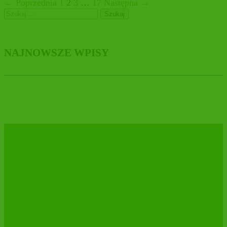
← Poprzednia
1
2
3
…
17
Następna →
Szukaj:
NAJNOWSZE WPISY
DAKTYNELLA BIO dla całej rodziny!
MARYSIEŃKA pieszczotliwie znaczy
MOLLY❤️