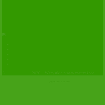
ŚWIEŻE DAKTYLE MEDJOOL BIO
w nowej etykiecie!
Kontakt
Polityka prywatności
facebook
instagram
Sklep firmowy
©
OrganicHouse
2026. | Wszystkie prawa zastrzeżone
yogaaccessories.com