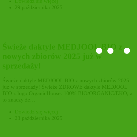
Dowiedz się więcej
29 października 2025
Świeże daktyle MEDJOOL BIO z
nowych zbiorów 2025 już w
sprzedaży!
Świeże daktyle MEDJOOL BIO z nowych zbiorów 2025
już w sprzedaży! Świeże ZDROWE daktyle MEDJOOL
BIO z logo OrganicHouse: 100% BIO/ORGANIC/EKO, a
to znaczy że…
Dowiedz się więcej
23 października 2025