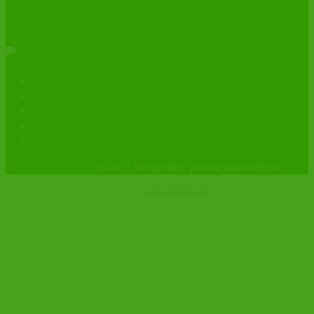
BIO – 10 lat z certyfikatem
ekologicznym.
Kontakt
Polityka prywatności
facebook
instagram
Sklep firmowy
©
OrganicHouse
2026. | Wszystkie prawa zastrzeżone
yogaaccessories.com