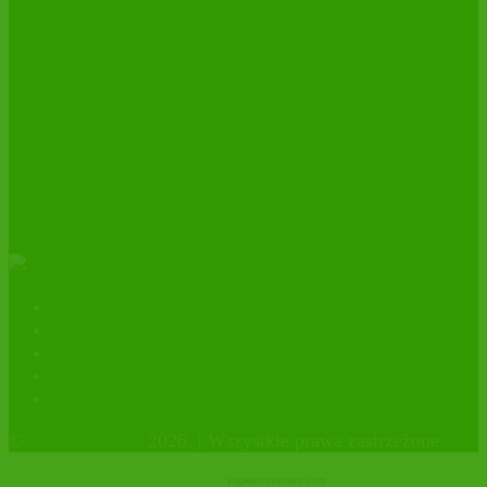
ŚWIEŻE DAKTYLE MEDJOOL BIO
w nowej etykiecie!
Importer świeżych daktyli MEDJOOL
BIO – 10 lat z certyfikatem
ekologicznym.
Kontakt
Polityka prywatności
facebook
instagram
Sklep firmowy
©
OrganicHouse
2026. | Wszystkie prawa zastrzeżone
yogaaccessories.com