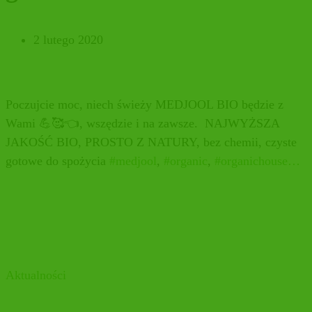
2 lutego 2020
Poczujcie moc, niech świeży MEDJOOL BIO będzie z
Wami
💪
🥰
👈, wszędzie i na zawsze.
NAJWYŻSZA
JAKOŚĆ BIO, PROSTO Z NATURY, bez chemii, czyste
gotowe do spożycia
#
medjool
,
#
organic
,
#
organichouse…
Aktualności