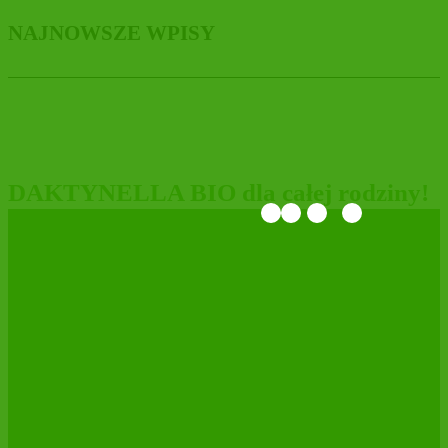
NAJNOWSZE WPISY
DAKTYNELLA BIO dla całej rodziny!
MARYSIEŃKA pieszczotliwie znaczy
MOLLY❤️