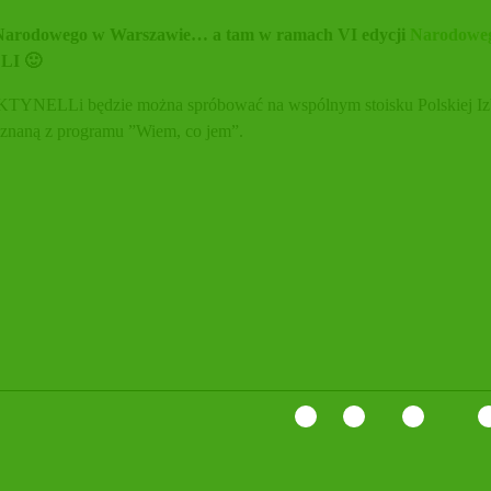
E Narodowego w Warszawie… a tam w ramach VI edycji
Narodoweg
LI 🙂
NELLi będzie można spróbować na wspólnym stoisku Polskiej Izby Ż
 znaną z programu ”Wiem, co jem”.