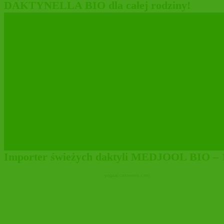
DAKTYNELLA BIO dla całej rodziny!
MARYSIEŃKA pieszczotliwie znaczy MOLL
ŚWIEŻE DAKTYLE MEDJOOL BIO w nowej e
Importer świeżych daktyli MEDJOOL BIO – 10
yogaaccessories.com