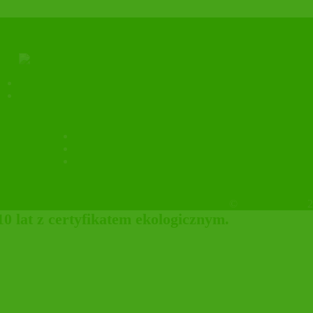
Y❤️
Kontakt
Polityka prywatności
facebook
instagram
tykiecie!
Sklep firmowy
©
OrganicHouse
2
 lat z certyfikatem ekologicznym.