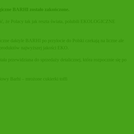
czne BARHI zostało zakończone.
ć, że Polacy tak jak reszta świata, polubili EKOLOGICZNE
ne daktyle BARHI po przylocie do Polski czekają na liczne ale
a produktów najwyższej jakości EKO.
ła przewidziana do sprzedaży detalicznej, która rozpocznie się po
wy Barhi – mrożone cukierki toffi