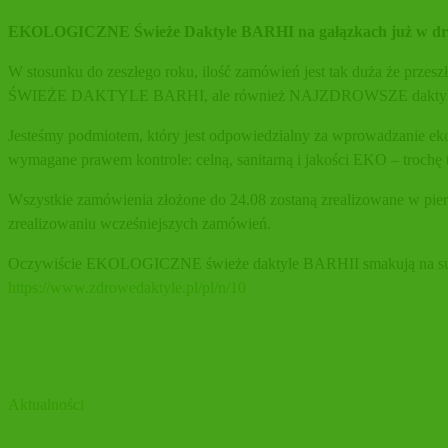
EKOLOGICZNE Świeże Daktyle BARHI na gałązkach już w dro
W stosunku do zeszłego roku, ilość zamówień jest tak duża że przes
ŚWIEŻE DAKTYLE BARHI, ale również NAJZDROWSZE daktyl
Jesteśmy podmiotem, który jest odpowiedzialny za
wprowadzanie eko
wymagane prawem kontrole: celną, sanitarną i jakości EKO – trochę
Wszystkie zamówienia złożone do 24.08 zostaną zrealizowane w pierws
zrealizowaniu wcześniejszych zamówień.
Oczywiście EKOLOGICZNE świeże daktyle BARHII smakują na surowo
https://www.zdrowedaktyle.pl/pl/n/10
Aktualności