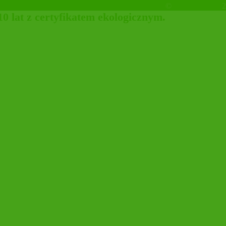
©
OrganicHouse
2
 lat z certyfikatem ekologicznym.