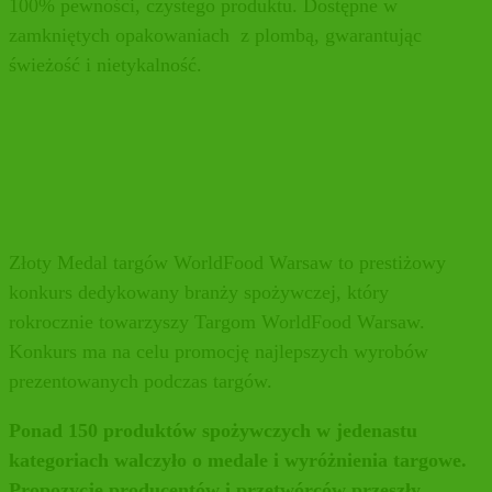
100% pewności, czystego produktu. Dostępne w
zamkniętych opakowaniach z plombą, gwarantując
świeżość i nietykalność.
Złoty Medal targów WorldFood Warsaw to prestiżowy
konkurs dedykowany branży spożywczej, który
rokrocznie towarzyszy Targom WorldFood Warsaw.
Konkurs ma na celu promocję najlepszych wyrobów
prezentowanych podczas targów.
Ponad 150 produktów spożywczych w jedenastu
kategoriach walczyło o medale i wyróżnienia targowe.
Propozycje producentów i przetwórców przeszły