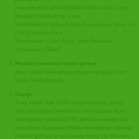
Złoty Medal: Czekolada Miód Malina Chili, firmy
Healthy Food Park Sp. z o.o.
Wyróżnienie: Chałwa Lniana Żurawinowa, firmy GJ-
GACA Janusza Gaca
Wyróżnienie: Chleb Żytni, firmy Piekarnia
„Prawdziwy Chleb”
Produkty mrożone i dania gotowe
Złoty Medal: Ekologiczny bigos wegański, firmy
Farma Świętokrzyska
Napoje
Złoty Medal: Sok 100% z wiśni tłoczony, firmy
Tłocznia Soków Owocowych Vero Dariusz Kuna
Wyróżnienie: natural LOVE drink for woman and
men, firmy Tropextract PolskaWyróżnienie: Herbata
Oriental gift box w saszetkach, firmy Tea Brothers –