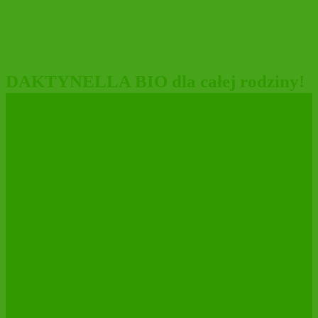
DAKTYNELLA BIO dla całej rodziny!
MARYSIEŃKA pieszczotliwie znaczy
MOLLY❤️
ŚWIEŻE DAKTYLE MEDJOOL BIO
w nowej etykiecie!