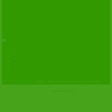
Importer świeżych daktyli MEDJOOL
BIO – 10 lat z certyfikatem
ekologicznym.
Kontakt
Polityka prywatności
facebook
instagram
Sklep firmowy
©
OrganicHouse
2026. | Wszystkie prawa zastrzeżone
yogaaccessories.com