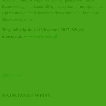
W ramach targów Organizatorzy zorganizowali także
liczne debaty, spotkania B2B, pokazy kulinarne, spotkania
z przedstawicielami sieci oraz liczne atrakcje i konkursy
dla zwiedzających.
Targi odbędą się 11-13 kwietnia 2017! Więcej
informacji:
www.worldfood.pl
Aktualności
NAJNOWSZE WPISY