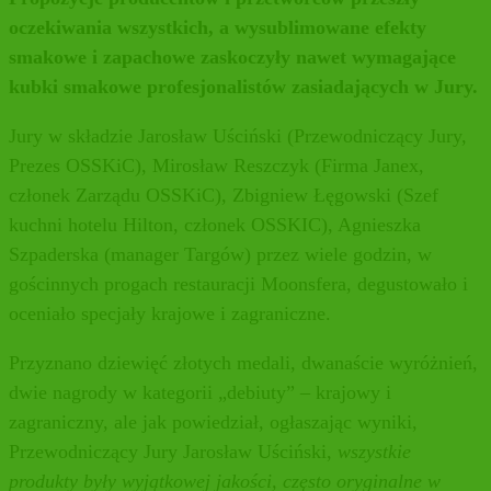
oczekiwania wszystkich, a wysublimowane efekty
smakowe i zapachowe zaskoczyły nawet wymagające
kubki smakowe profesjonalistów zasiadających w Jury.
Jury w składzie Jarosław Uściński (Przewodniczący Jury,
Prezes OSSKiC), Mirosław Reszczyk (Firma Janex,
członek Zarządu OSSKiC), Zbigniew Łęgowski (Szef
kuchni hotelu Hilton, członek OSSKIC), Agnieszka
Szpaderska (manager Targów) przez wiele godzin, w
gościnnych progach restauracji Moonsfera, degustowało i
oceniało specjały krajowe i zagraniczne.
Przyznano dziewięć złotych medali, dwanaście wyróżnień,
dwie nagrody w kategorii „debiuty” – krajowy i
zagraniczny, ale jak powiedział, ogłaszając wyniki,
Przewodniczący Jury Jarosław Uściński,
wszystkie
produkty były wyjątkowej jakości, często oryginalne w