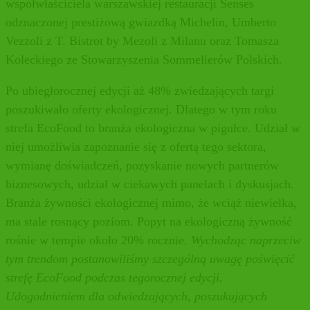
współwłaściciela warszawskiej restauracji Senses
odznaczonej prestiżową gwiazdką Michelin, Umberto
Vezzoli z T. Bistrot by Mezoli z Milanu oraz Tomasza
Koleckiego ze Stowarzyszenia Sommelierów Polskich.
Po ubiegłorocznej edycji aż 48% zwiedzających targi
poszukiwało oferty ekologicznej. Dlatego w tym roku
strefa EcoFood to branża ekologiczna w pigułce. Udział w
niej umożliwia zapoznanie się z ofertą tego sektora,
wymianę doświadczeń, pozyskanie nowych partnerów
biznesowych, udział w ciekawych panelach i dyskusjach.
Branża żywności ekologicznej mimo, że wciąż niewielka,
ma stale rosnący poziom. Popyt na ekologiczną żywność
rośnie w tempie około 20% rocznie
. Wychodząc naprzeciw
tym trendom postanowiliśmy szczególną uwagę poświęcić
strefę EcoFood podczas tegorocznej edycji.
Udogodnieniem dla odwiedzających, poszukujących