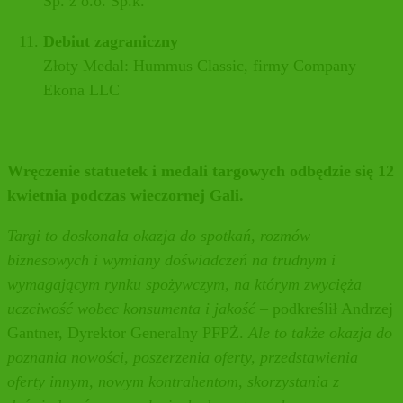
Sp. z o.o. Sp.k.
Debiut zagraniczny
Złoty Medal: Hummus Classic, firmy Company
Ekona LLC
Wręczenie statuetek i medali targowych odbędzie się 12
kwietnia podczas wieczornej Gali.
Targi to doskonała okazja do spotkań, rozmów
biznesowych i wymiany doświadczeń na trudnym i
wymagającym rynku spożywczym, na którym zwycięża
uczciwość wobec konsumenta i jakość
– podkreślił Andrzej
Gantner, Dyrektor Generalny PFPŻ.
Ale to także okazja do
poznania nowości, poszerzenia oferty, przedstawienia
oferty innym, nowym kontrahentom, skorzystania z