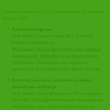
Laureaci konkursu o Złoty Medal targów WorldFood
Warsaw 2017
Żywność ekologiczna
Złoty Medal: Czarny czosnek BIO, firmy Pięć
Przemian Simpatiko s.c.
Wyróżnienie: Świeży daktyl Fresh Dates Medjool,
rozmiar Large, 100% BIO, firmy OrganicHouse
Wyróżnienie: Ekologiczny olej rzepakowy
uniwersalny, firmy Złoto Polskie Marek Wolniak
Przetwory owocowe i warzywne, produkty
pochodzenia roślinnego
Złoty Medal: Salsa paprykowa z chili i czosnkiem ,
firmy SPO Twój Ogród Przemysław Koszałkowski
Wyróżnienie: olej z nasion konopi tłoczony na