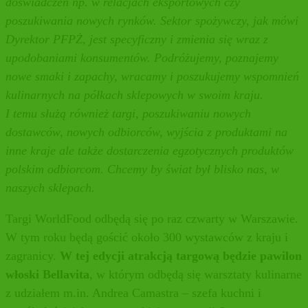
doświadczeń np. w relacjach eksportowych czy
poszukiwania nowych rynków. Sektor spożywczy, jak mówi
Dyrektor PFPŻ, jest specyficzny i zmienia się wraz z
upodobaniami konsumentów. Podróżujemy, poznajemy
nowe smaki i zapachy, wracamy i poszukujemy wspomnień
kulinarnych na półkach sklepowych w swoim kraju.
I temu służą również targi, poszukiwaniu nowych
dostawców, nowych odbiorców, wyjścia z produktami na
inne kraje ale także dostarczenia egzotycznych produktów
polskim odbiorcom. Chcemy by świat był blisko nas, w
naszych sklepach.
Targi WorldFood odbędą się po raz czwarty w Warszawie.
W tym roku będą gościć około 300 wystawców z kraju i
zagranicy.
W tej edycji atrakcją targową będzie pawilon
włoski
Bellavita
, w którym odbędą się warsztaty kulinarne
z udziałem m.in. Andrea Camastra – szefa kuchni i